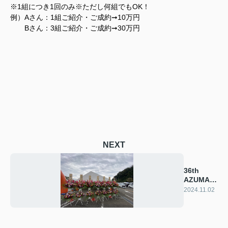
※1組につき1回のみ※ただし何組でもOK！
例）Aさん：1組ご紹介・ご成約➞10万円
Bさん：3組ご紹介・ご成約➞30万円
NEXT
36th
AZUMA
FESTIVAL
2024.11.02