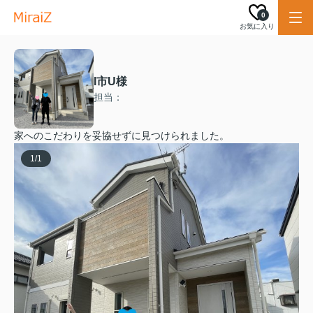
0
お気に入り
I市U様
担当：
家へのこだわりを妥協せずに見つけられました。
1
/
1