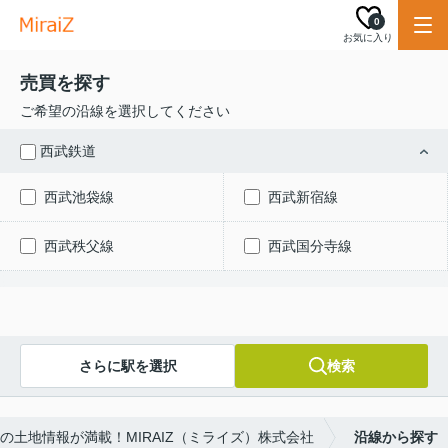
0
お気に入り
売買を探す
ご希望の沿線を選択してください
西武鉄道
西武池袋線
西武新宿線
西武秩父線
西武国分寺線
さらに駅を選択
検索
の土地情報が満載！MIRAIZ（ミライズ）株式会社
沿線から探す